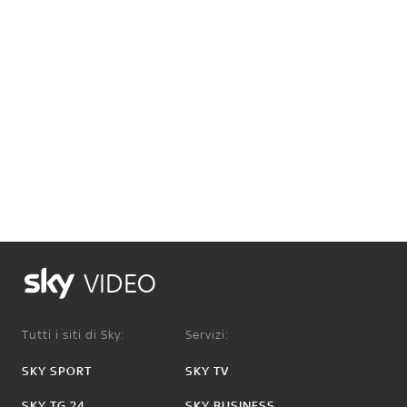
VIDEO
Tutti i siti di Sky:
Servizi:
SKY SPORT
SKY TV
SKY TG 24
SKY BUSINESS