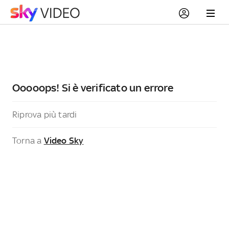
Ooooops! Si è verificato un errore
Riprova più tardi
Torna a
Video Sky