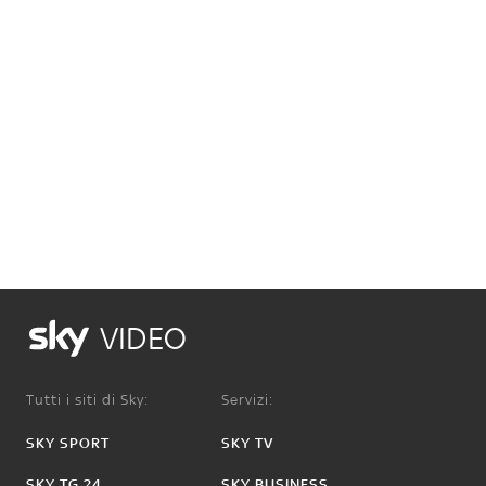
VIDEO
Tutti i siti di Sky:
Servizi:
SKY SPORT
SKY TV
SKY TG 24
SKY BUSINESS