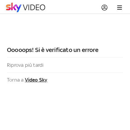
Ooooops! Si è verificato un errore
Riprova più tardi
Torna a
Video Sky