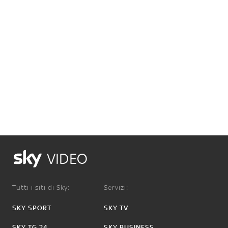
VIDEO
Tutti i siti di Sky:
Servizi:
SKY SPORT
SKY TV
SKY TG 24
SKY BUSINESS