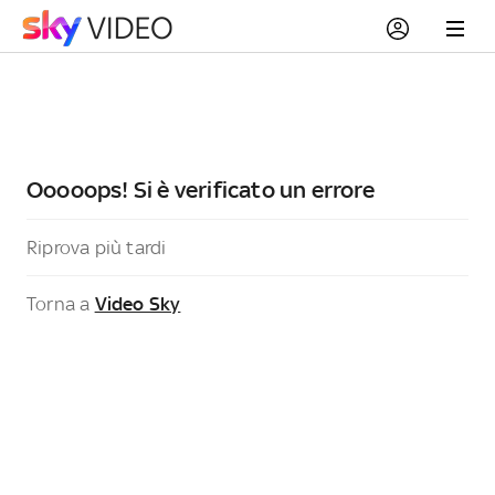
Ooooops! Si è verificato un errore
Riprova più tardi
Torna a
Video Sky