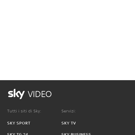
VIDEO
Tutti i siti di Sky:
Servizi:
SKY SPORT
SKY TV
SKY TG 24
SKY BUSINESS