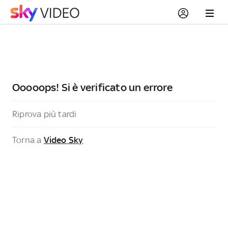
Ooooops! Si è verificato un errore
Riprova più tardi
Torna a
Video Sky