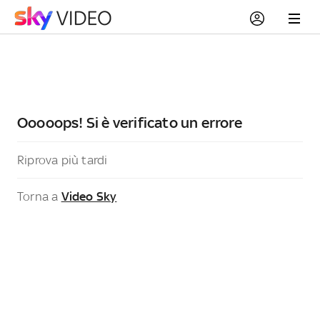
Ooooops! Si è verificato un errore
Riprova più tardi
Torna a
Video Sky