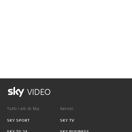
VIDEO
Tutti i siti di Sky:
Servizi:
SKY SPORT
SKY TV
SKY TG 24
SKY BUSINESS