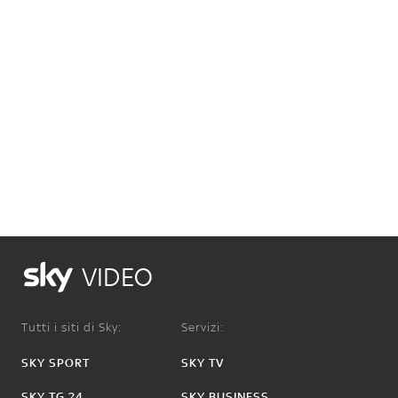
VIDEO
Tutti i siti di Sky:
Servizi:
SKY SPORT
SKY TV
SKY TG 24
SKY BUSINESS