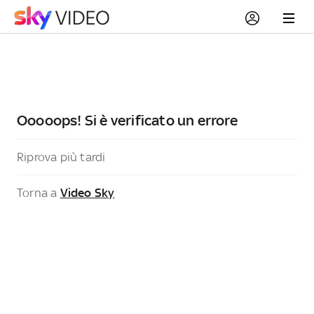
Ooooops! Si è verificato un errore
Riprova più tardi
Torna a
Video Sky