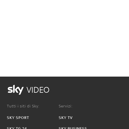
VIDEO
Tutti i siti di Sky:
Servizi:
SKY SPORT
SKY TV
SKY TG 24
SKY BUSINESS