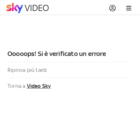
Ooooops! Si è verificato un errore
Riprova più tardi
Torna a
Video Sky