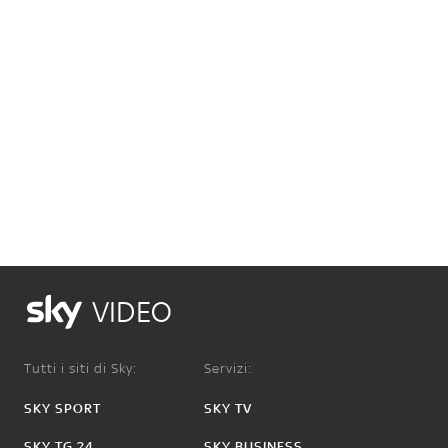
VIDEO
Tutti i siti di Sky:
Servizi:
SKY SPORT
SKY TV
SKY TG 24
SKY BUSINESS