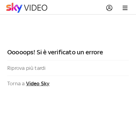
Ooooops! Si è verificato un errore
Riprova più tardi
Torna a
Video Sky