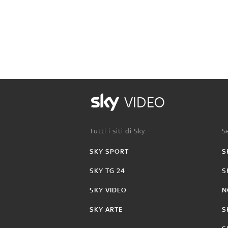
VIDEO
Tutti i siti di Sky:
Se
SKY SPORT
S
SKY TG 24
S
SKY VIDEO
N
SKY ARTE
S