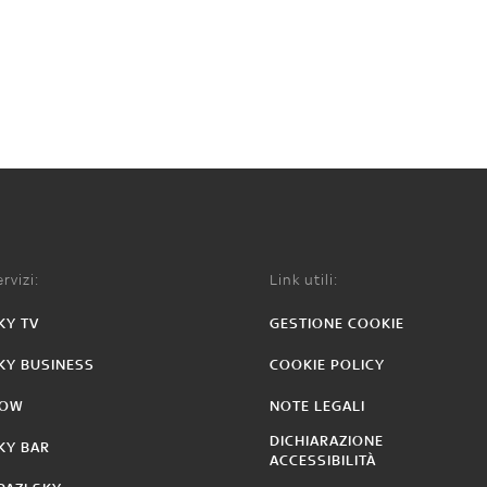
rvizi:
Link utili:
KY TV
GESTIONE COOKIE
KY BUSINESS
COOKIE POLICY
OW
NOTE LEGALI
DICHIARAZIONE
KY BAR
ACCESSIBILITÀ