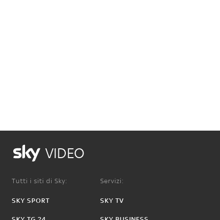
VIDEO
Tutti i siti di Sky:
Servizi:
SKY SPORT
SKY TV
SKY TG 24
SKY BUSINESS