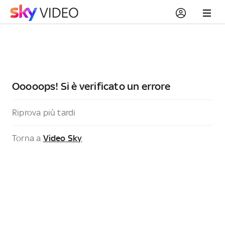
Ooooops! Si è verificato un errore
Riprova più tardi
Torna a
Video Sky