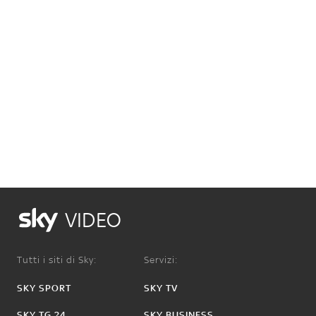
VIDEO
Tutti i siti di Sky:
Servizi:
SKY SPORT
SKY TV
SKY TG 24
SKY BUSINESS