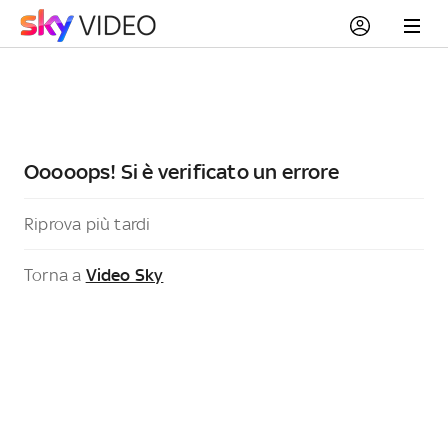
Ooooops! Si è verificato un errore
Riprova più tardi
Torna a
Video Sky