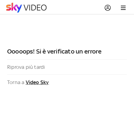
Ooooops! Si è verificato un errore
Riprova più tardi
Torna a
Video Sky