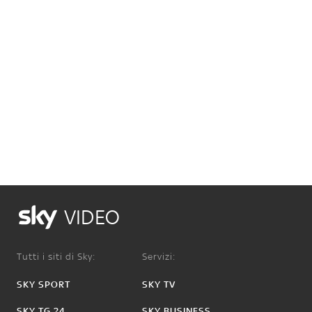
VIDEO
Tutti i siti di Sky:
Servizi:
SKY SPORT
SKY TV
SKY TG 24
SKY BUSINESS