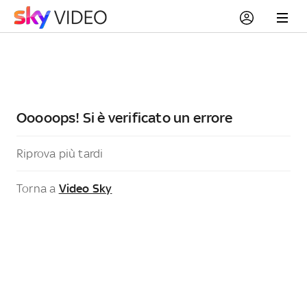
Ooooops! Si è verificato un errore
Riprova più tardi
Torna a
Video Sky