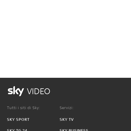
VIDEO
Tutti i siti di Sky:
Servizi:
SKY SPORT
SKY TV
SKY TG 24
SKY BUSINESS