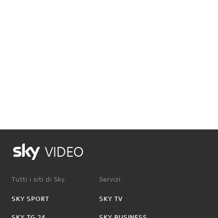
VIDEO
Tutti i siti di Sky:
Servizi:
SKY SPORT
SKY TV
SKY TG 24
SKY BUSINESS