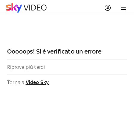
Ooooops! Si è verificato un errore
Riprova più tardi
Torna a
Video Sky