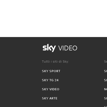
VIDEO
Tutti i siti di Sky:
Se
SKY SPORT
S
SKY TG 24
S
SKY VIDEO
N
SKY ARTE
S