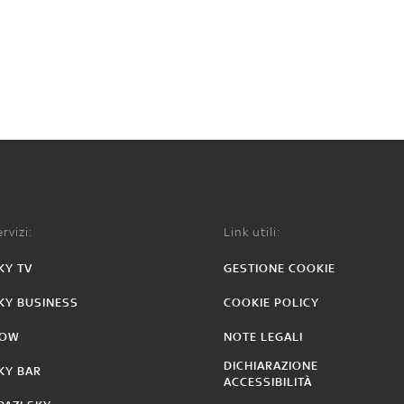
rvizi:
Link utili:
KY TV
GESTIONE COOKIE
KY BUSINESS
COOKIE POLICY
OW
NOTE LEGALI
DICHIARAZIONE
KY BAR
ACCESSIBILITÀ