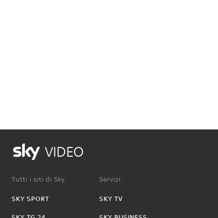
VIDEO
Tutti i siti di Sky:
Servizi:
SKY SPORT
SKY TV
SKY TG 24
SKY BUSINESS