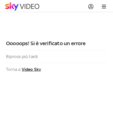
Ooooops! Si è verificato un errore
Riprova più tardi
Torna a
Video Sky