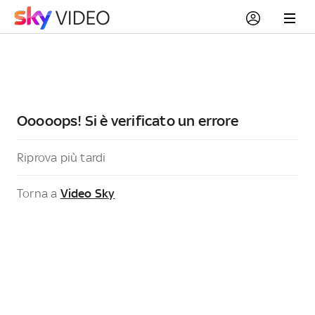
Ooooops! Si è verificato un errore
Riprova più tardi
Torna a
Video Sky