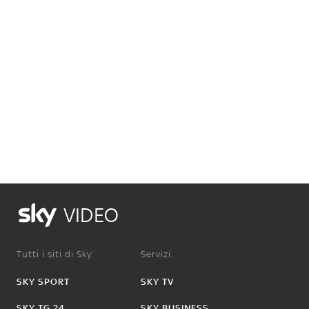
VIDEO
Tutti i siti di Sky:
Servizi:
SKY SPORT
SKY TV
SKY TG 24
SKY BUSINESS