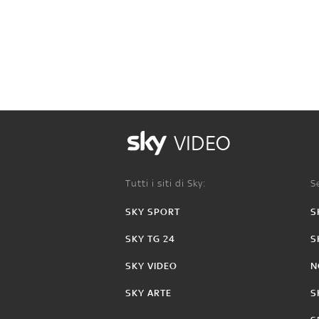
VIDEO
Tutti i siti di Sky:
Se
SKY SPORT
S
SKY TG 24
S
SKY VIDEO
N
SKY ARTE
S