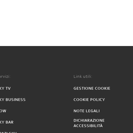
rvizi:
Link utili:
KY TV
GESTIONE COOKIE
KY BUSINESS
COOKIE POLICY
OW
NOTE LEGALI
DICHIARAZIONE
KY BAR
ACCESSIBILITÀ