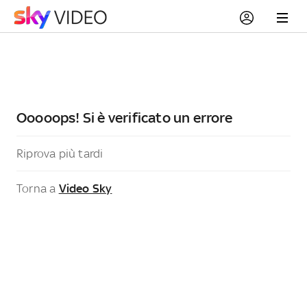
Ooooops! Si è verificato un errore
Riprova più tardi
Torna a
Video Sky