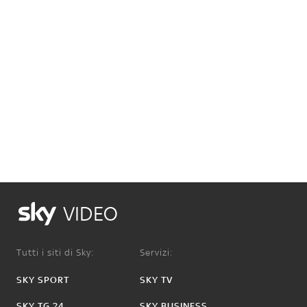
VIDEO
Tutti i siti di Sky:
Servizi:
SKY SPORT
SKY TV
SKY TG 24
SKY BUSINESS