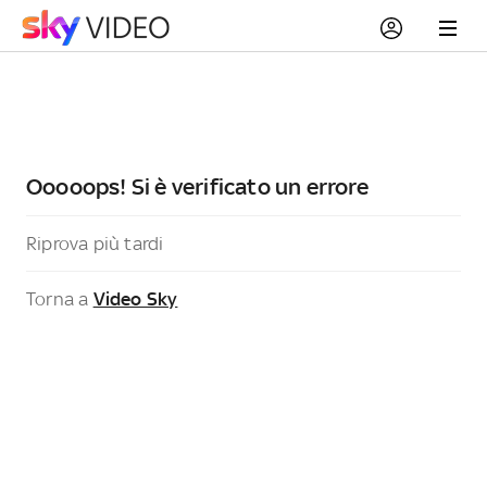
Ooooops! Si è verificato un errore
Riprova più tardi
Torna a
Video Sky