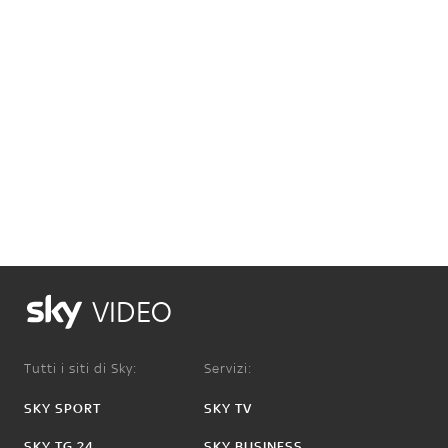
VIDEO
Tutti i siti di Sky:
Servizi:
SKY SPORT
SKY TV
SKY TG 24
SKY BUSINESS