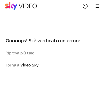
Ooooops! Si è verificato un errore
Riprova più tardi
Torna a
Video Sky