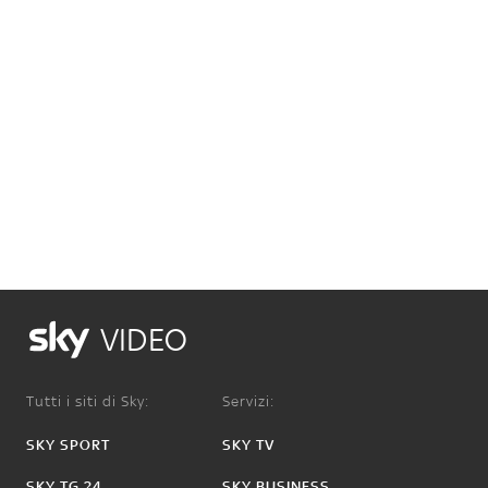
VIDEO
Tutti i siti di Sky:
Servizi:
SKY SPORT
SKY TV
SKY TG 24
SKY BUSINESS