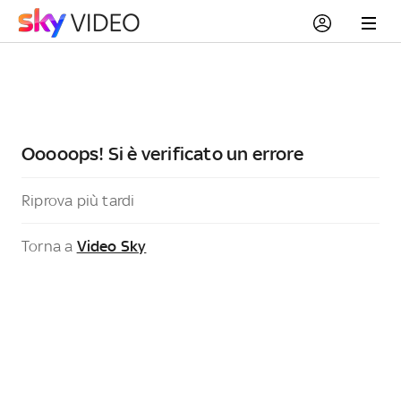
Ooooops! Si è verificato un errore
Riprova più tardi
Torna a
Video Sky