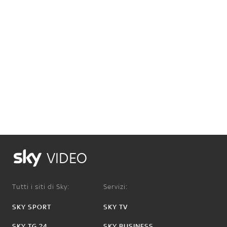
VIDEO
Tutti i siti di Sky:
Servizi:
SKY SPORT
SKY TV
SKY TG 24
SKY BUSINESS