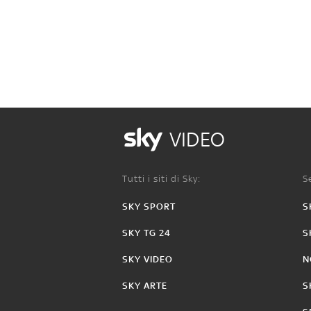
VIDEO
Tutti i siti di Sky:
Se
SKY SPORT
S
SKY TG 24
S
SKY VIDEO
N
SKY ARTE
S