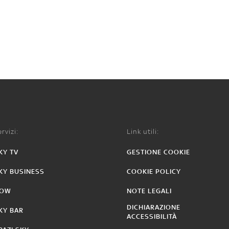
rvizi:
Link utili:
KY TV
GESTIONE COOKIE
KY BUSINESS
COOKIE POLICY
OW
NOTE LEGALI
DICHIARAZIONE
KY BAR
ACCESSIBILITÀ