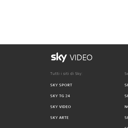
VIDEO
Tutti i siti di Sky:
Se
SKY SPORT
S
SKY TG 24
S
SKY VIDEO
N
SKY ARTE
S