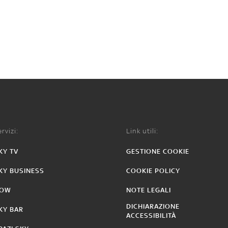
rvizi:
Link utili:
KY TV
GESTIONE COOKIE
KY BUSINESS
COOKIE POLICY
OW
NOTE LEGALI
DICHIARAZIONE
KY BAR
ACCESSIBILITÀ