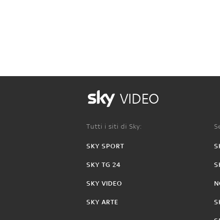
VIDEO
Tutti i siti di Sky:
Se
SKY SPORT
S
SKY TG 24
S
SKY VIDEO
N
SKY ARTE
S