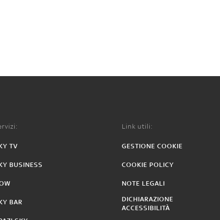
rvizi:
Link utili:
KY TV
GESTIONE COOKIE
KY BUSINESS
COOKIE POLICY
OW
NOTE LEGALI
DICHIARAZIONE
KY BAR
ACCESSIBILITÀ