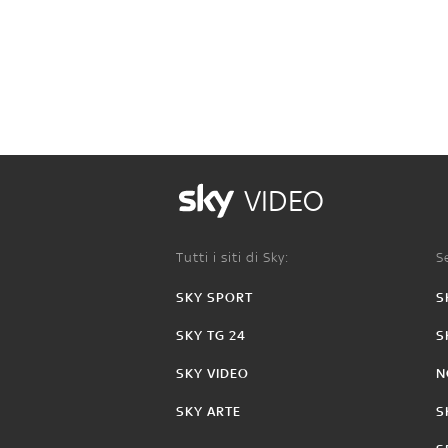
VIDEO
Tutti i siti di Sky:
Se
SKY SPORT
S
SKY TG 24
S
SKY VIDEO
N
SKY ARTE
S