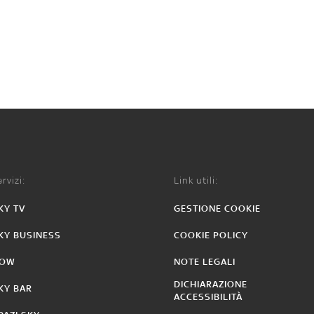
rvizi:
Link utili:
KY TV
GESTIONE COOKIE
KY BUSINESS
COOKIE POLICY
OW
NOTE LEGALI
DICHIARAZIONE
KY BAR
ACCESSIBILITÀ