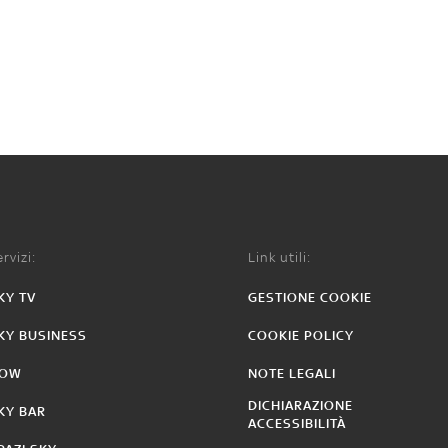
rvizi:
Link utili:
KY TV
GESTIONE COOKIE
KY BUSINESS
COOKIE POLICY
OW
NOTE LEGALI
DICHIARAZIONE
KY BAR
ACCESSIBILITÀ