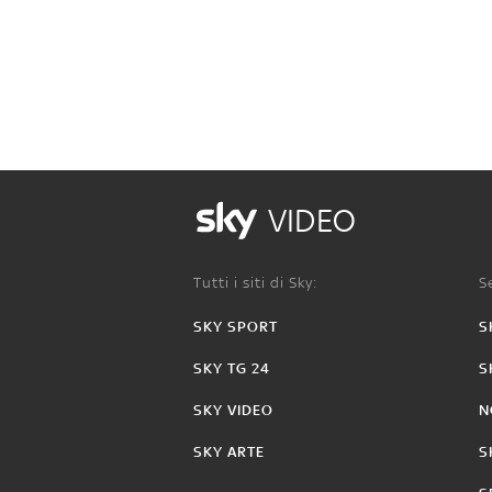
VIDEO
Tutti i siti di Sky:
Se
SKY SPORT
S
SKY TG 24
S
SKY VIDEO
N
SKY ARTE
S