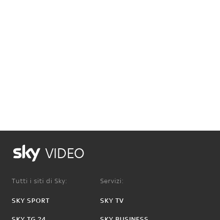
VIDEO
Tutti i siti di Sky:
Servizi:
SKY SPORT
SKY TV
SKY TG 24
SKY BUSINESS