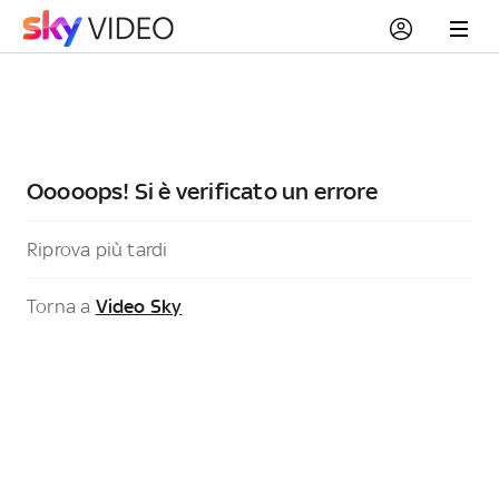
Ooooops! Si è verificato un errore
Riprova più tardi
Torna a
Video Sky