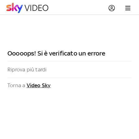
Ooooops! Si è verificato un errore
Riprova più tardi
Torna a
Video Sky