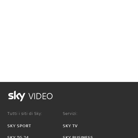
VIDEO
Tutti i siti di Sky:
Servizi:
SKY SPORT
SKY TV
SKY TG 24
SKY BUSINESS