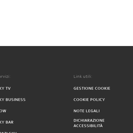
rvizi:
Link utili:
KY TV
GESTIONE COOKIE
KY BUSINESS
COOKIE POLICY
OW
NOTE LEGALI
DICHIARAZIONE
KY BAR
ACCESSIBILITÀ