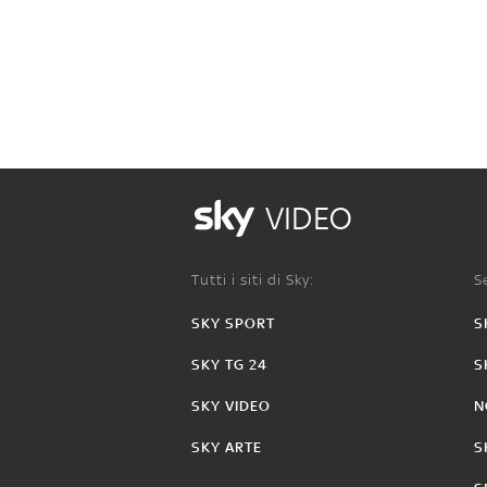
VIDEO
Tutti i siti di Sky:
Se
SKY SPORT
S
SKY TG 24
S
SKY VIDEO
N
SKY ARTE
S