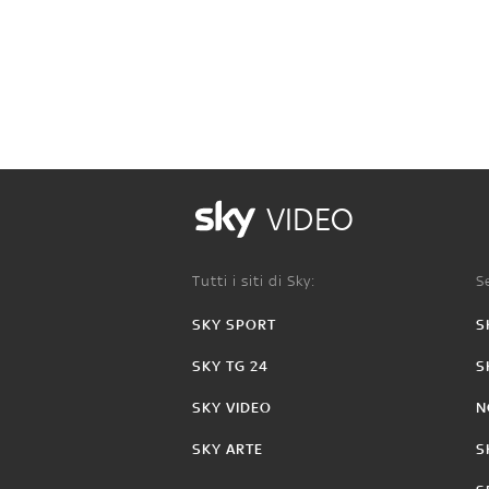
VIDEO
Tutti i siti di Sky:
Se
SKY SPORT
S
SKY TG 24
S
SKY VIDEO
N
SKY ARTE
S