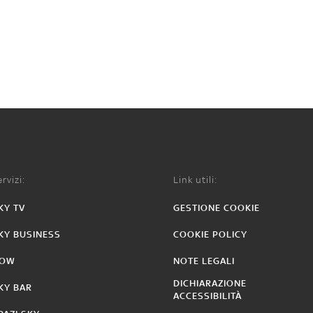
rvizi:
Link utili:
KY TV
GESTIONE COOKIE
KY BUSINESS
COOKIE POLICY
OW
NOTE LEGALI
DICHIARAZIONE
KY BAR
ACCESSIBILITÀ