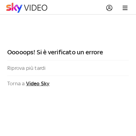
Ooooops! Si è verificato un errore
Riprova più tardi
Torna a
Video Sky