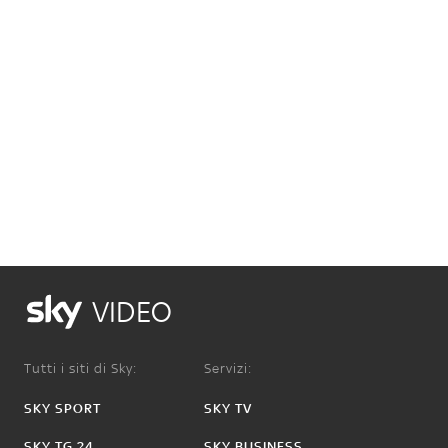
VIDEO
Tutti i siti di Sky:
Servizi:
SKY SPORT
SKY TV
SKY TG 24
SKY BUSINESS