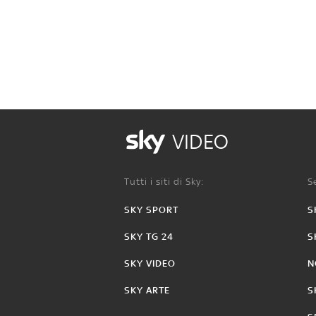
VIDEO
Tutti i siti di Sky:
Se
SKY SPORT
S
SKY TG 24
S
SKY VIDEO
N
SKY ARTE
S