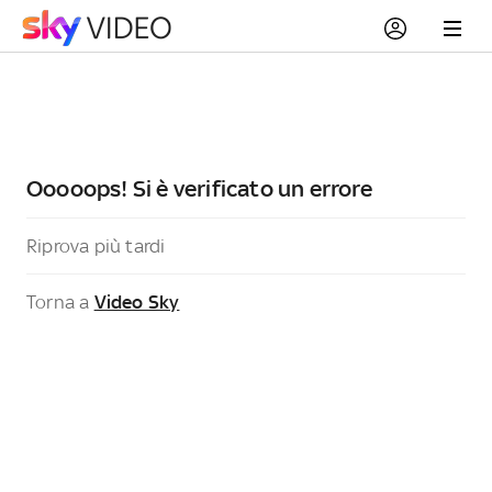
Ooooops! Si è verificato un errore
Riprova più tardi
Torna a
Video Sky