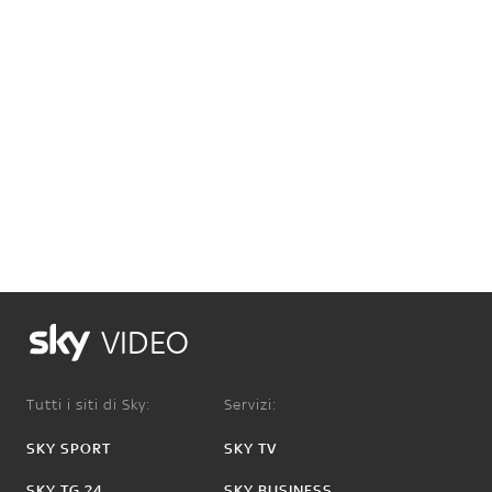
VIDEO
Tutti i siti di Sky:
Servizi:
SKY SPORT
SKY TV
SKY TG 24
SKY BUSINESS