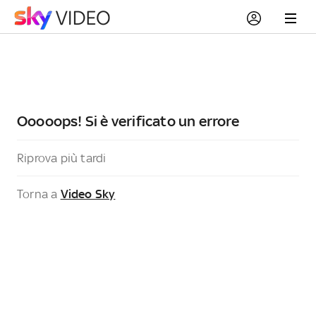
Ooooops! Si è verificato un errore
Riprova più tardi
Torna a
Video Sky