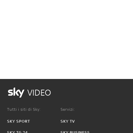
VIDEO
Tutti i siti di Sky:
Servizi:
SKY SPORT
SKY TV
SKY TG 24
SKY BUSINESS