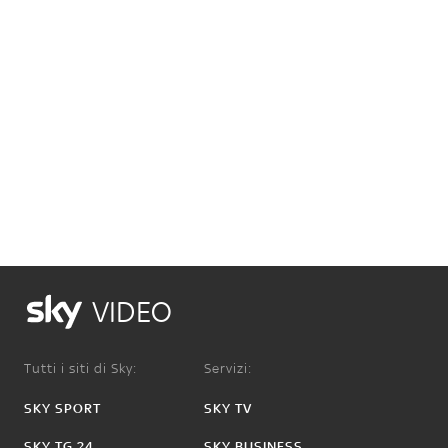
VIDEO
Tutti i siti di Sky:
Servizi:
SKY SPORT
SKY TV
SKY TG 24
SKY BUSINESS