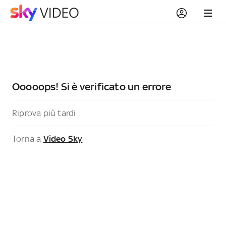
Ooooops! Si è verificato un errore
Riprova più tardi
Torna a
Video Sky