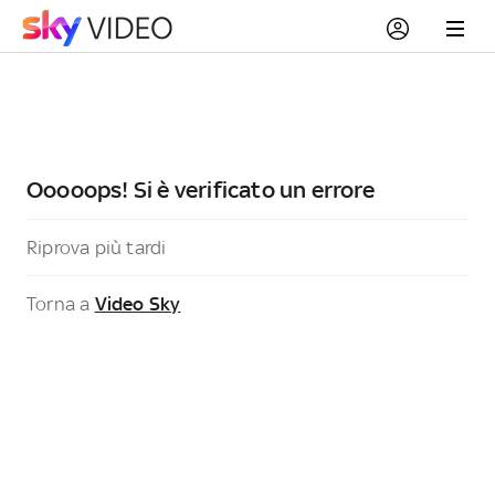
Ooooops! Si è verificato un errore
Riprova più tardi
Torna a
Video Sky