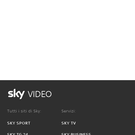
VIDEO
Tutti i siti di Sky:
Servizi:
SKY SPORT
SKY TV
SKY TG 24
SKY BUSINESS