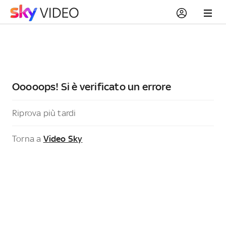
Ooooops! Si è verificato un errore
Riprova più tardi
Torna a
Video Sky