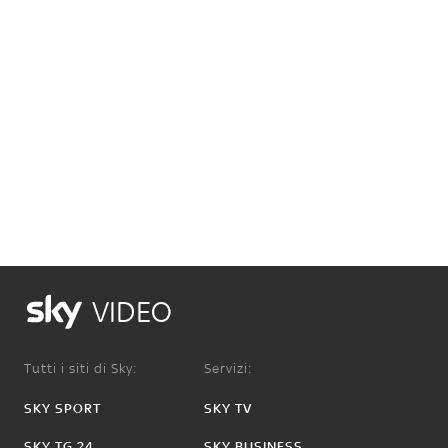
VIDEO
Tutti i siti di Sky:
Servizi:
SKY SPORT
SKY TV
SKY TG 24
SKY BUSINESS