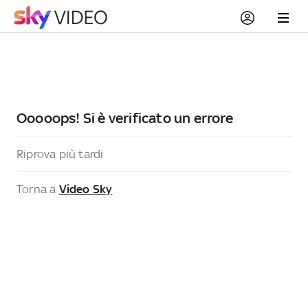
Ooooops! Si è verificato un errore
Riprova più tardi
Torna a
Video Sky