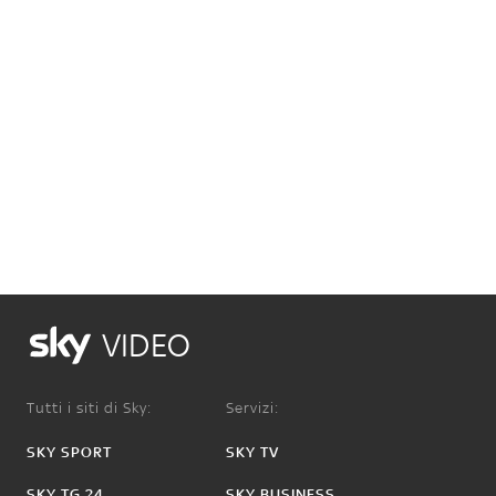
VIDEO
Tutti i siti di Sky:
Servizi:
SKY SPORT
SKY TV
SKY TG 24
SKY BUSINESS