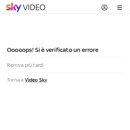
Ooooops! Si è verificato un errore
Riprova più tardi
Torna a
Video Sky