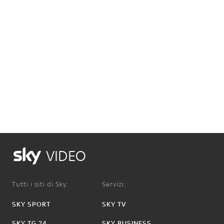
VIDEO
Tutti i siti di Sky:
Servizi:
SKY SPORT
SKY TV
SKY TG 24
SKY BUSINESS