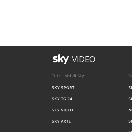
VIDEO
Tutti i siti di Sky:
Se
SKY SPORT
S
SKY TG 24
S
SKY VIDEO
N
SKY ARTE
S