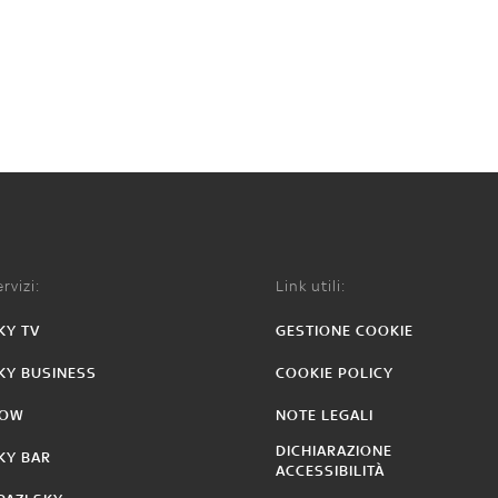
rvizi:
Link utili:
KY TV
GESTIONE COOKIE
KY BUSINESS
COOKIE POLICY
OW
NOTE LEGALI
DICHIARAZIONE
KY BAR
ACCESSIBILITÀ