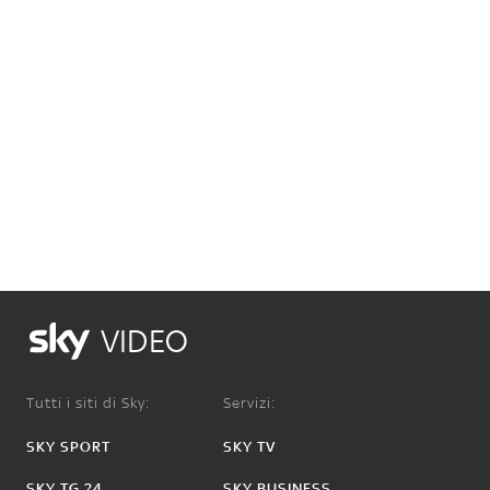
VIDEO
Tutti i siti di Sky:
Servizi:
SKY SPORT
SKY TV
SKY TG 24
SKY BUSINESS