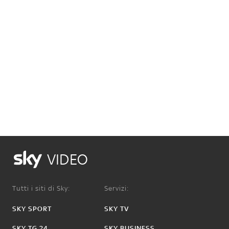
VIDEO
Tutti i siti di Sky:
Servizi:
SKY SPORT
SKY TV
SKY TG 24
SKY BUSINESS