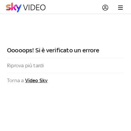
Ooooops! Si è verificato un errore
Riprova più tardi
Torna a
Video Sky