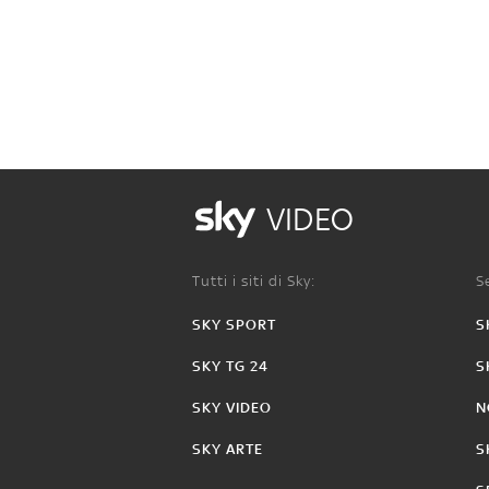
VIDEO
Tutti i siti di Sky:
Se
SKY SPORT
S
SKY TG 24
S
SKY VIDEO
N
SKY ARTE
S