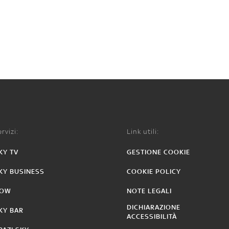
rvizi:
Link utili:
KY TV
GESTIONE COOKIE
KY BUSINESS
COOKIE POLICY
OW
NOTE LEGALI
DICHIARAZIONE
KY BAR
ACCESSIBILITÀ