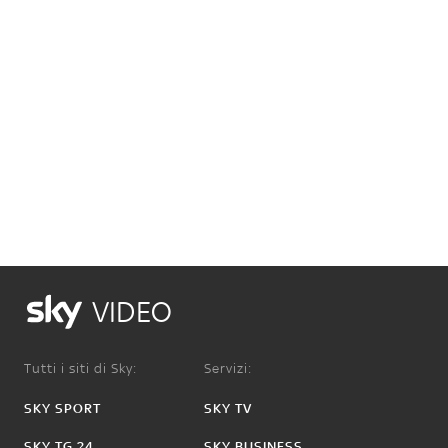
VIDEO
Tutti i siti di Sky:
Servizi:
SKY SPORT
SKY TV
SKY TG 24
SKY BUSINESS