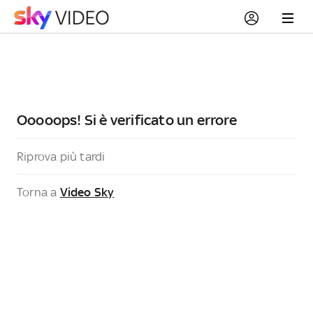
Ooooops! Si è verificato un errore
Riprova più tardi
Torna a
Video Sky