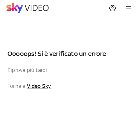
Ooooops! Si è verificato un errore
Riprova più tardi
Torna a
Video Sky