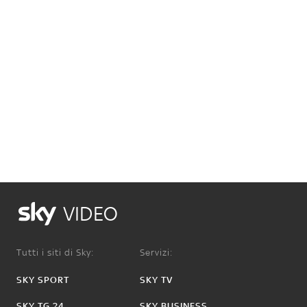
VIDEO
Tutti i siti di Sky:
Servizi:
SKY SPORT
SKY TV
SKY TG 24
SKY BUSINESS