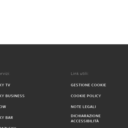
rvizi:
Link utili:
KY TV
GESTIONE COOKIE
KY BUSINESS
COOKIE POLICY
OW
NOTE LEGALI
DICHIARAZIONE
KY BAR
ACCESSIBILITÀ