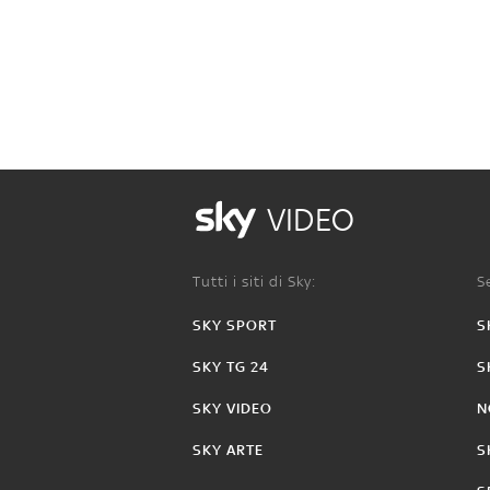
VIDEO
Tutti i siti di Sky:
Se
SKY SPORT
S
SKY TG 24
S
SKY VIDEO
N
SKY ARTE
S