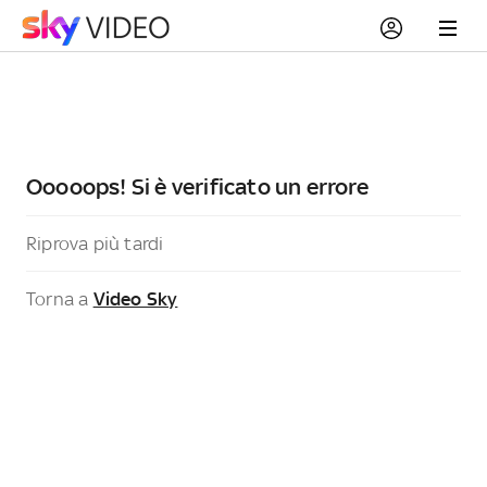
Ooooops! Si è verificato un errore
Riprova più tardi
Torna a
Video Sky