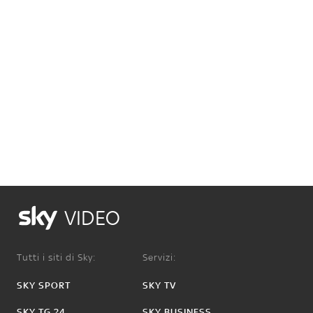
VIDEO
Tutti i siti di Sky:
Servizi:
SKY SPORT
SKY TV
SKY TG 24
SKY BUSINESS