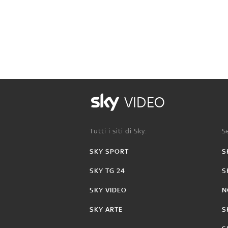
VIDEO
Tutti i siti di Sky:
Se
SKY SPORT
S
SKY TG 24
S
SKY VIDEO
N
SKY ARTE
S