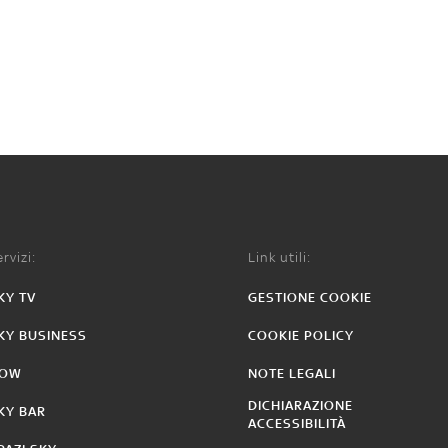
rvizi:
Link utili:
KY TV
GESTIONE COOKIE
KY BUSINESS
COOKIE POLICY
OW
NOTE LEGALI
DICHIARAZIONE
KY BAR
ACCESSIBILITÀ