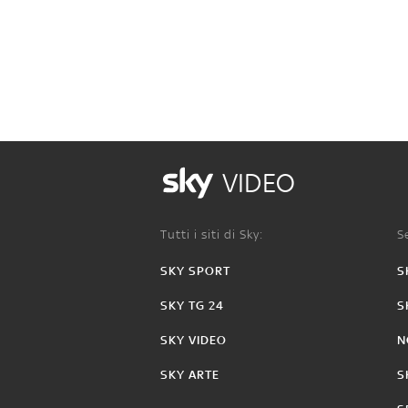
VIDEO
Tutti i siti di Sky:
Se
SKY SPORT
S
SKY TG 24
S
SKY VIDEO
N
SKY ARTE
S