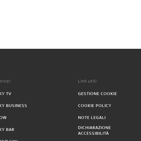
rvizi:
Link utili:
KY TV
GESTIONE COOKIE
KY BUSINESS
COOKIE POLICY
OW
NOTE LEGALI
DICHIARAZIONE
KY BAR
ACCESSIBILITÀ